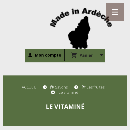
Mon compte
Panier
ACCUEIL
Savons
Les fruités
Le vitaminé
LE VITAMINÉ