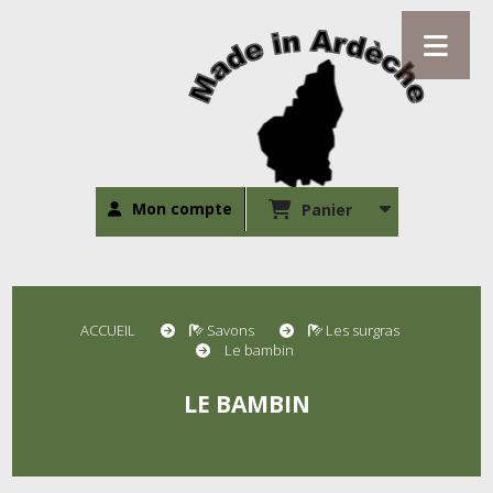
Mon compte
Panier
ACCUEIL
Savons
Les surgras
Le bambin
LE BAMBIN