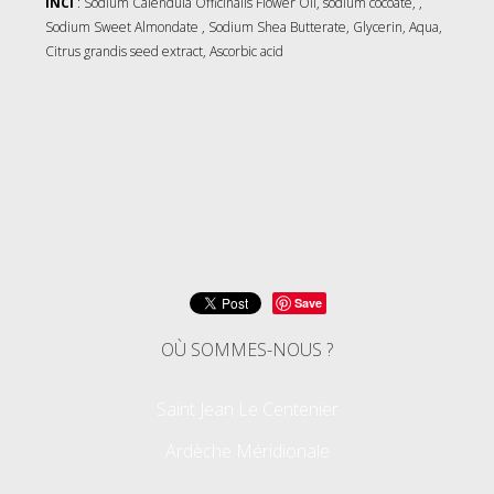
INCI
:
Sodium Calendula Officinalis Flower Oil, sodium cocoate, ,
Sodium Sweet Almondate , Sodium Shea Butterate, Glycerin, Aqua,
Citrus grandis seed extract, Ascorbic acid
Save
OÙ SOMMES-NOUS ?
Saint Jean Le Centenier
Ardèche Méridionale