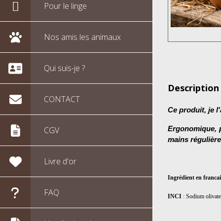
Pour le linge
Nos amis les animaux
Qui suis-je ?
Description
CONTACT
Ce produit, je l
Ergonomique, pou
CGV
mains régulière
Livre d'or
Ingrédient en francai
FAQ
INCI
: Sodium olivate