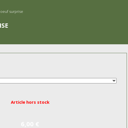
'oeuf surprise
ISE
Article hors stock
6,00
€